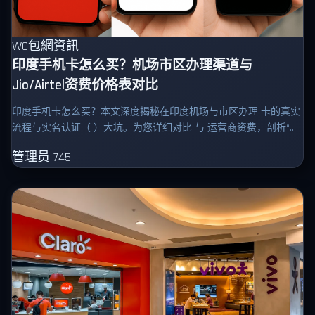
WG包網資訊
印度手机卡怎么买？机场市区办理渠道与
Jio/Airtel资费价格表对比
印度手机卡怎么买？本文深度揭秘在印度机场与市区办理 卡的真实
流程与实名认证（ ）大坑。为您详细对比 与 运营商资费，剖析“无
限流量”限速陷阱与 兼容性问题，提供最实用的赴印
管理员
745