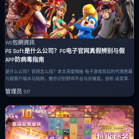
WG包網資訊
PG Soft是什么公司？PG电子官网真假辨别与假
APP防病毒指南
是什么公司？官网怎么找？本文深度揭秘 电子游戏背后的代理黑幕
与假客户端木马陷阱。教你识别野鸡平台与杀猪盘，剖析 返奖率的
概率死穴，警告网络赌博法律风险，提供最真实的防毒与止损指
管理员
517
南。