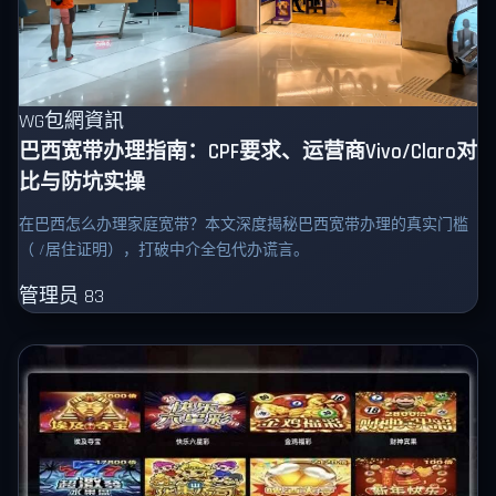
WG包網資訊
巴西宽带办理指南：CPF要求、运营商Vivo/Claro对
比与防坑实操
在巴西怎么办理家庭宽带？本文深度揭秘巴西宽带办理的真实门槛
（ /居住证明），打破中介全包代办谎言。
管理员
83