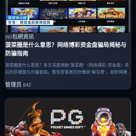
WG包網資訊
菠菜圈是什么意思？网络博彩资金盘骗局揭秘与
防骗指南
菠菜圈是什么意思？本文深度揭秘“菠菜圈”（网络博彩/资金盘）背
后的杀猪盘与诈骗套路。警告受害者切勿缴纳“解冻费”，剖析网赌
报警的残酷法律后果（赌资没收/行政处罚），提供最真实的紧急止
管理员
842
损与防骗指南。