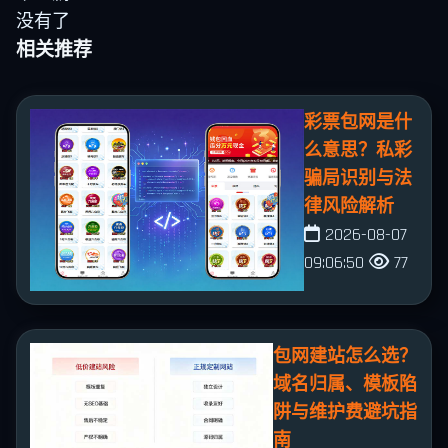
没有了
相关推荐
彩票包网是什
么意思？私彩
骗局识别与法
律风险解析
2026-08-07
09:06:50
77
包网建站怎么选？
域名归属、模板陷
阱与维护费避坑指
南