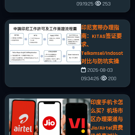
09:19:25
253
印尼宽带办理指
南：KITAS签证要
求、
Telkomsel/Indosat
对比与防坑实操
2026-08-03
09:34:26
200
印度手机卡怎
么买？机场市
区办理渠道与
Jio/Airtel资费