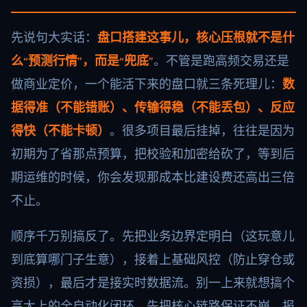
先说句大实话：
盘口搭建这事儿，核心压根就不是什
么“预测行情”，而是“兜底”
。不管是跑高频交易还是
做商业定价，一个能活下来的盘口就三条死理儿：
数
据得准（不能错账）、传输得稳（不能丢包）、反应
得快（不能卡顿）
。很多项目最后挂掉，往往是因为
初期为了省那点预算，把校验和加密给砍了，等到后
期运维的时候，你会发现那成本比建设费还高出三倍
不止。
顺序千万别搞反了。先把业务边界定明白（这玩意儿
到底算哪门子生意），接着上基础风控（防止穿仓或
资损），最后才是接实时数据流。别一上来就想搞个
高大上的全自动化闭环，先把核心链路保证不崩、报