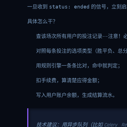
一旦收到
status: ended
的信号，立刻启
具体怎么干？
查该场次所有用户的投注记录——注意！
对照每条投注的选项类型（胜平负、总
用规则引擎一条条比对，命中就判定；
扣手续费，算清楚应得金额；
写入用户账户余额，生成结算流水。
技术建议：用异步队列（比如 Celery