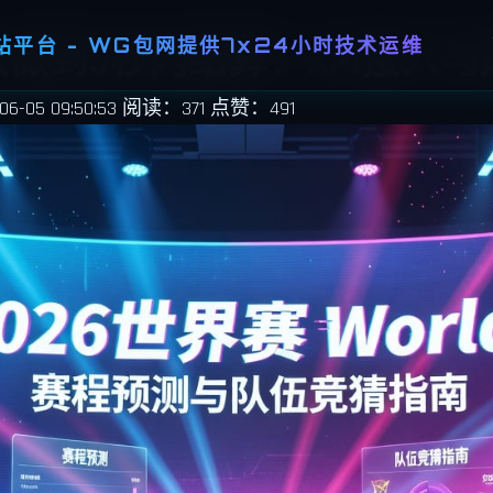
平台 - WG包网提供7x24小时技术运维
做到5秒内结算？API接入与
-05 09:50:53
阅读：371
点赞：491