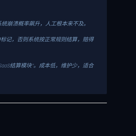
，系统崩溃概率飙升，人工根本来不及。
中标记，否则系统按正常规则结算，赔得
aaS结算模块”。成本低，维护少，适合