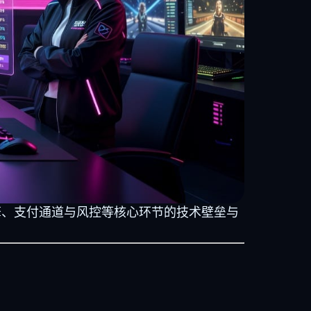
擎、支付通道与风控等核心环节的技术壁垒与