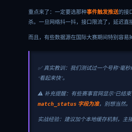
重点来了：一定要选那种
事件触发推送
的接
杀。一旦网络抖一抖，接口限流了，延迟直
而且，有些数据源在国际大赛期间特别容易
✅ 真实教训：我们测试过一个号称“毫秒
“看起来快”。
⚠️ 补充提醒：有些赛事官网显示“已结
match_status
字段为准
，别想当然。
实战经验：建议加个本地缓存机制，主