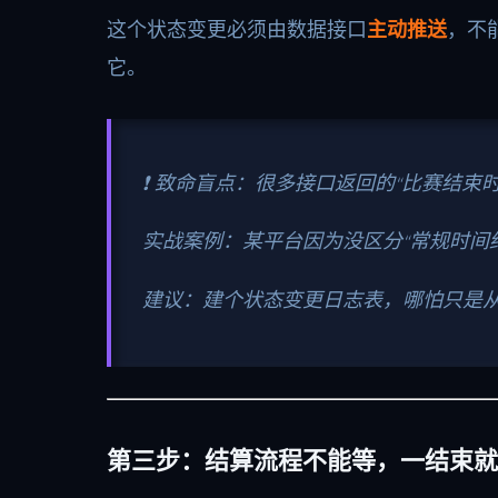
这个状态变更必须由数据接口
主动推送
，不
它。
❗ 致命盲点：很多接口返回的“比赛结
实战案例：某平台因为没区分“常规时间
建议：建个状态变更日志表，哪怕只是
第三步：结算流程不能等，一结束就