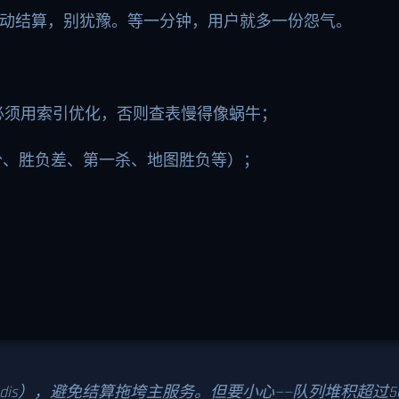
动结算，别犹豫。等一分钟，用户就多一份怨气。
必须用索引优化，否则查表慢得像蜗牛；
分、胜负差、第一杀、地图胜负等）；
 Redis），避免结算拖垮主服务。但要小心——队列堆积超