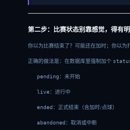
第二步：比赛状态别靠感觉，得有明
你以为比赛结束了？可能还在加时；你以为
正确的做法是：在数据库里强制加个
statu
pending
：未开始
live
：进行中
ended
：正式结束（含加时/点球）
abandoned
：取消或中断