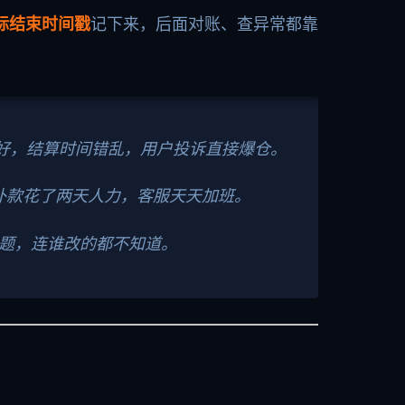
际结束时间戳
记下来，后面对账、查异常都靠
理好，结算时间错乱，用户投诉直接爆仓。
，补款花了两天人力，客服天天加班。
题，连谁改的都不知道。