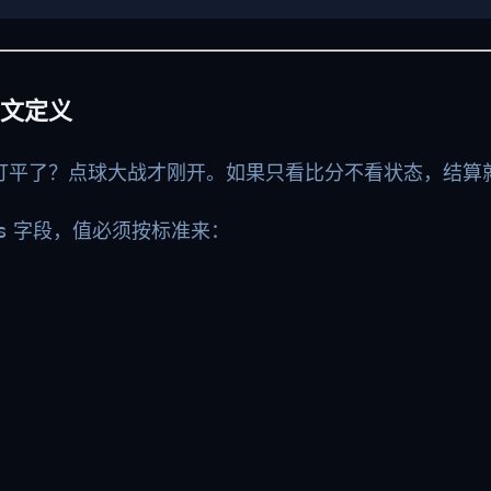
文定义
打平了？点球大战才刚开。如果只看比分不看状态，结算
s
字段，值必须按标准来：