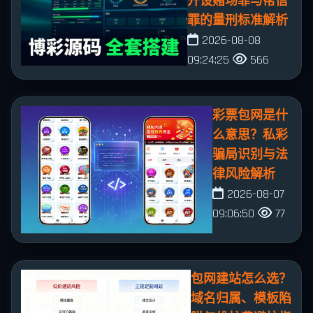
开设赌场罪与帮信
罪的量刑标准解析
2026-08-08
09:24:25
566
彩票包网是什
么意思？私彩
骗局识别与法
律风险解析
2026-08-07
09:06:50
77
包网建站怎么选？
域名归属、模板陷