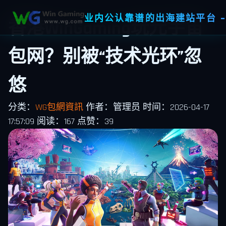
业内公认靠谱的出海建站平台 -
香港WinGaming玩元宇宙
包网？别被“技术光环”忽
悠
分类：
WG包網資訊
作者：管理员
时间：2026-04-17
17:57:09
阅读：167
点赞：39