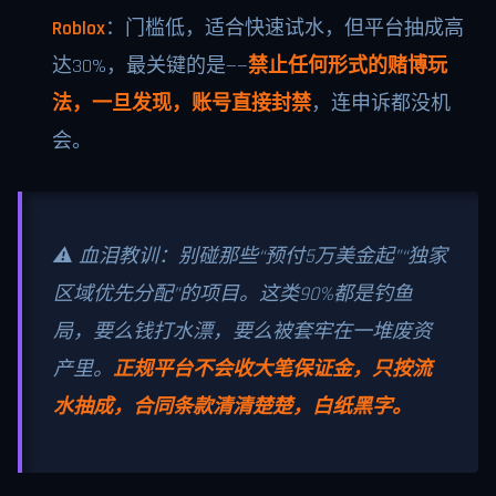
Roblox
：门槛低，适合快速试水，但平台抽成高
达30%，最关键的是——
禁止任何形式的赌博玩
法，一旦发现，账号直接封禁
，连申诉都没机
会。
⚠️ 血泪教训：别碰那些“预付5万美金起”“独家
区域优先分配”的项目。这类90%都是钓鱼
局，要么钱打水漂，要么被套牢在一堆废资
产里。
正规平台不会收大笔保证金，只按流
水抽成，合同条款清清楚楚，白纸黑字。