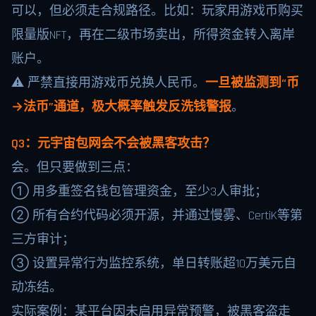
可以，但必须走合规路径。比如：玩家用游戏币购买
限量版NFT，再在二级市场卖出，所得资金转入离岸
账户。
⚠️ 严禁直接用游戏币兑换人民币。
一旦被监测到“币
→法币”通道，极大概率触发反洗钱警报
。
Q3：元宇宙包网会不会被黑客攻击？
会。但只要做到三点：
① 用多重签名钱包管理资金，至少3人审批；
② 所有合约代码必须开源，并通过慢雾、CertiK等第
三方审计；
③ 设置异常行为监控系统，单日转账超10万美元自
动冻结。
实际案例：某平台因未启用异常预警，被黑客盗走