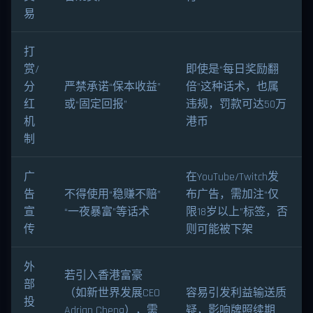
易
打
赏/
即使是“每日奖励翻
分
严禁承诺“保本收益”
倍”这种话术，也属
红
或“固定回报”
违规，罚款可达50万
机
港币
制
广
在YouTube/Twitch发
告
不得使用“稳赚不赔”
布广告，需加注“仅
宣
“一夜暴富”等话术
限18岁以上”标签，否
传
则可能被下架
外
若引入香港富豪
部
（如新世界发展CEO
容易引发利益输送质
投
Adrian Cheng），需
疑，影响牌照续期