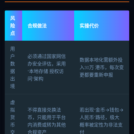
风
险
合规做法
实操代价
点
用
户
必须通过国家网信
数据本地化需额外投
数
办安全评估，采用
入30万 港币，每次变
据
“本地存储 授权访
更都要重新申报
出
问”架构
境
虚
拟
不得直接兑换法
若出现“金币→钱包→
货
币，只能用于平台
人民币”路径，极大
币
内消费或转为其他
概率被定性为非法支
交
合规资产
付