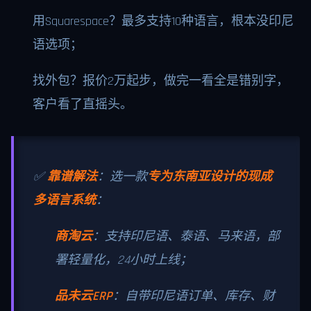
用Squarespace？最多支持10种语言，根本没印尼
语选项；
找外包？报价2万起步，做完一看全是错别字，
客户看了直摇头。
✅
靠谱解法
：选一款
专为东南亚设计的现成
多语言系统
：
商淘云
：支持印尼语、泰语、马来语，部
署轻量化，24小时上线；
品未云ERP
：自带印尼语订单、库存、财