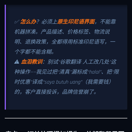
✅
怎么办
？必须上
原生印尼语界面
，不能靠
机器拼凑。产品描述、价格标签、物流说
明、退换政策，全都得用标准印尼语写，一
个字都不能含糊。
⚠️
血泪教训
：别试“谷歌翻译 人工改几处”这
种操作——我见过把“清真”漏标成“halal”、把“限
时优惠”译成“saya butuh uang”（我需要钱）
的，客户直接投诉，品牌信誉崩了。