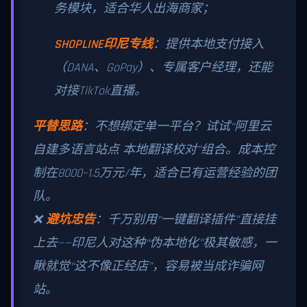
务模块，适合华人出海商家；
SHOPLINE印尼专线
：提供本地支付接入
（DANA、GoPay）、专属客户经理，还能
对接TikTok直播。
平替思路
：不想绑定单一平台？试试“阿里云
自建多语言站点 本地翻译校对”组合。成本控
制在8000–1.5万元/年，适合已有运营经验的团
队。
❌
避坑忠告
：千万别用“一键翻译插件”直接挂
上去——印尼人对这种“伪本地化”极其敏感，一
瞅就觉“这不像正经店”，容易被当成诈骗网
站。