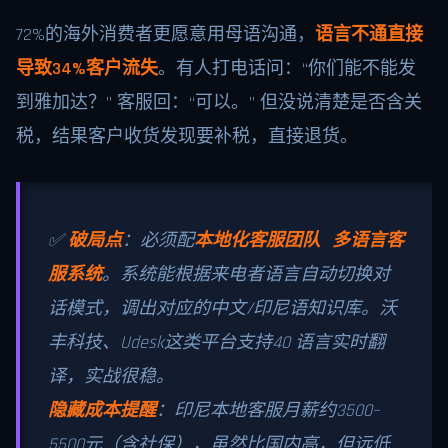
72%的海外消费者更愿意用母语沟通，
语言不通直接
导致34%客户流失
。有人打电话问：“你们能不能发
到雅加达？” 客服回：“可以。” 但没说清楚是否含关
税，结果客户收货发现要补税，直接退货。
✅
破局点
：必须配
本地化客服团队 多语言客
服系统
。系统能根据来电者语言自动切换对
话模式，调出对应的中文/印尼语知识库。沃
丰科技、Udesk这类平台支持40 语言实时翻
译，实战很稳。
隐藏成本提醒
：印尼本地客服月薪约3500–
5500元（含社保），虽然比国内高，但远低