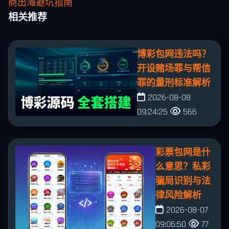
商出海避坑指南
相关推荐
博彩包网违法吗？
开设赌场罪与帮信
罪的量刑标准解析
2026-08-08
09:24:25
566
彩票包网是什
么意思？私彩
骗局识别与法
律风险解析
2026-08-07
09:06:50
77