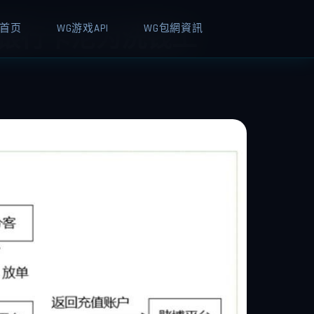
首页
WG游戏API
WG包網資訊
的银行卡沦为洗钱工