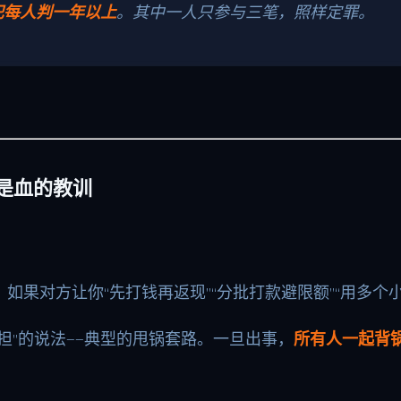
犯每人判一年以上
。其中一人只参与三笔，照样定罪。
全是血的教训
术。如果对方让你“先打钱再返现”“分批打款避限额”“用多个
担”的说法——典型的甩锅套路。一旦出事，
所有人一起背