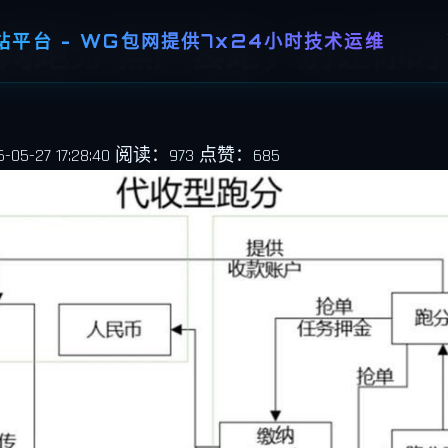
平台 - WG包网提供7x24小时技术运维
“包网跑分”黑产套路，别让你
5-27 17:28:40
阅读：973
点赞：685