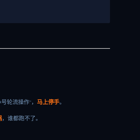
小号轮流操作”，
马上停手
。
锅
，谁都跑不了。