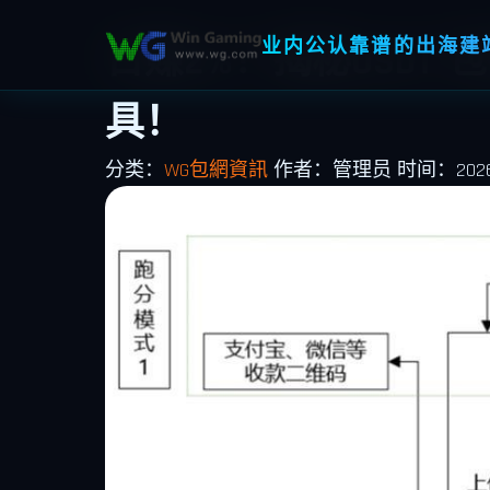
业内公认靠谱的出海建站
日赚2%？揭秘USDT
具！
分类：
WG包網資訊
作者：管理员
时间：2026-0