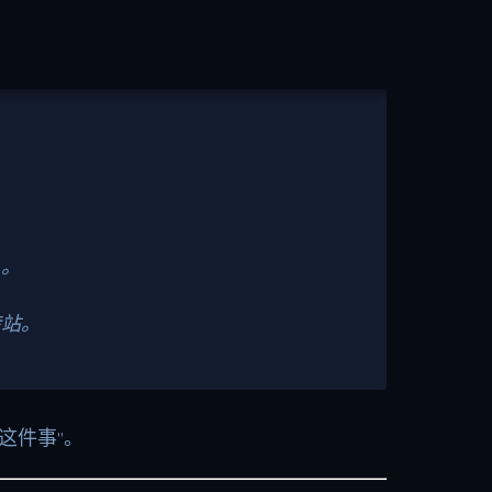
）。
转站。
这件事”。