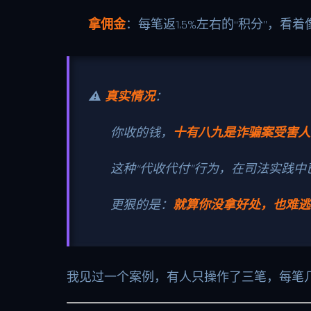
拿佣金
：每笔返1.5%左右的“积分”，
⚠️
真实情况
：
你收的钱，
十有八九是诈骗案受害人
这种“代收代付”行为，在司法实践中
更狠的是：
就算你没拿好处，也难逃
我见过一个案例，有人只操作了三笔，每笔几