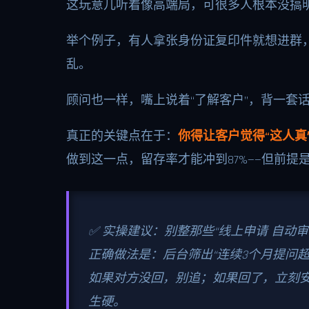
这玩意儿听着像高端局，可很多人根本没搞明
举个例子，有人拿张身份证复印件就想进群，
乱。
顾问也一样，嘴上说着“了解客户”，背一套
真正的关键点在于：
你得让客户觉得“这人真
做到这一点，留存率才能冲到87%——但前提
✅ 实操建议：别整那些“线上申请 自动
正确做法是：后台筛出“连续3个月提问超
如果对方没回，别追；如果回了，立刻安排
生硬。