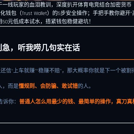
基于一线玩家的血泪教训，深度扒开体育电竞结合加密货币（
去中心化钱包（Trust Wallet）的5步安全操作；手把手教你
50元低成本试水，捂紧钱包稳健避坑！
先别急，听我唠几句实在话
还信“上车就赚”“稳赚不赔”，那大概率你就是下一个被
人，而是
懂规则、会防骗、敢试错
的人。
告诉你：
普通人怎么用最少的钱、最简单的操作，真刀真