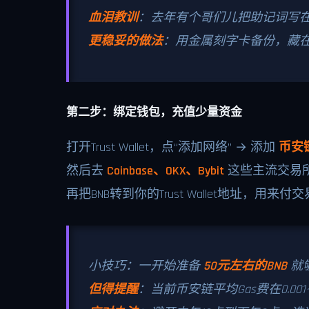
血泪教训
：去年有个哥们儿把助记词写
更稳妥的做法
：用金属刻字卡备份，藏
第二步：绑定钱包，充值少量资金
打开Trust Wallet，点“添加网络” → 添加
币安
然后去
Coinbase、OKX、Bybit
这些主流交易
再把BNB转到你的Trust Wallet地址，用来付
小技巧：一开始准备
50元左右的BNB
就
但得提醒
：当前币安链平均Gas费在0.001~