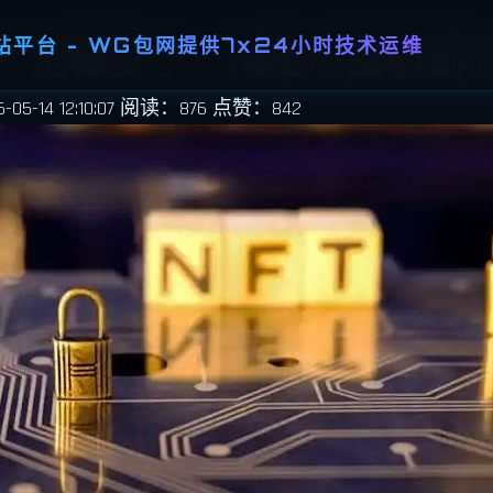
平台 - WG包网提供7x24小时技术运维
钱？别做梦了！揭秘币圈防割
5-14 12:10:07
阅读：876
点赞：842