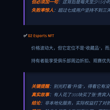
但必须加一句
：这背后是每天至少1.5
失败率惊人
：超过七成用户坚持不到三
✅
G2 Esports NFT
价格波动大，但它定位不是“收藏品”，而
持有者能享受俱乐部周边折扣、观赛优
关键提醒
：别光盯着“升值”，得看它有
真实故事
：有人花了300块买了张“贵宾
结论
：非本地化服务，实际权益打了对