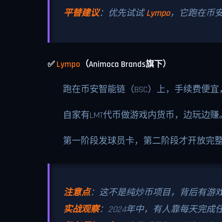
平替建议
：优先试试
Lympo
，它跑在币安
✅
Lympo
（Animoca Brands旗下）
跑在币安智能链（BSC）上，手续费便宜
自家有LMT代币做游戏内货币，边玩边赚
第一阶段发球员卡，第二阶段才开放完
注意点
：这不是纯炒币项目，背后有游
实战观察
：2024年中，有人靠每天完成