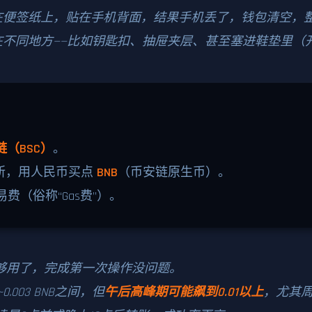
在便签纸上，贴在手机背面，结果手机丢了，钱包清空，
在不同地方——比如钥匙扣、抽屉夹层、甚至塞进鞋垫里（
链（BSC）
。
所，用人民币买点
BNB
（币安链原生币）。
交易费（俗称“Gas费”）。
够用了，完成第一次操作没问题。
0.003 BNB之间，但
午后高峰期可能飙到0.01以上
，尤其