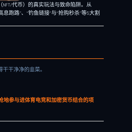
NFT/代币）的真实玩法与致命陷阱。从
避开“高息跑路”、“钓鱼链接”与“抢购秒杀”等5大割
割得干干净净的韭菜。
枪地参与进体育电竞和加密货币结合的项