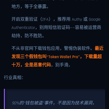
地方，等于全暴露。
开启双重验证（2FA），推荐用 Authy 或 Google
Authenticator，别用短信验证码——容易被运营商
劫持，防不胜防。
不从非官网下载钱包应用，警惕伪装软件。
最近
发现三个假钱包叫“Token Wallet Pro”，下载量超
十万，全是恶意代码
，别手滑。
行业真相：
90%的“钱包被盗”事件，不是因为技术漏洞，