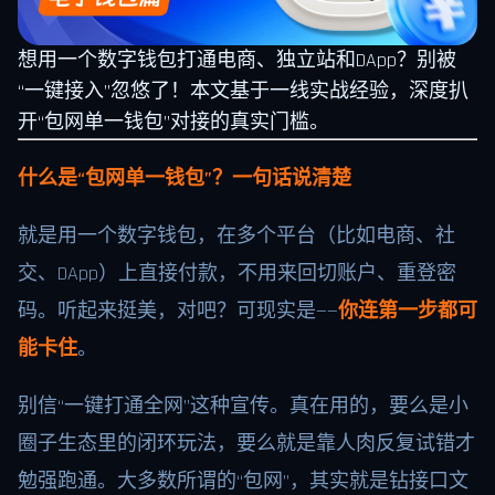
想用一个数字钱包打通电商、独立站和DApp？别被
“一键接入”忽悠了！本文基于一线实战经验，深度扒
开“包网单一钱包”对接的真实门槛。
什么是“包网单一钱包”？一句话说清楚
就是用一个数字钱包，在多个平台（比如电商、社
交、DApp）上直接付款，不用来回切账户、重登密
码。听起来挺美，对吧？可现实是——
你连第一步都可
能卡住
。
别信“一键打通全网”这种宣传。真在用的，要么是小
圈子生态里的闭环玩法，要么就是靠人肉反复试错才
勉强跑通。大多数所谓的“包网”，其实就是钻接口文