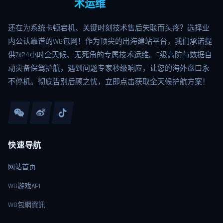
术运维
还在为系统卡顿宕机、关键时刻技术售后失联而头疼？选择业
内公认靠谱的WG包网！作为顶尖的出海建站平台，我们承诺提
供7x24小时全天候、无死角的专属技术运维。T级高防与数据自
动灾备保驾护航，遇到问题专家秒级响应，让您的海外盘口永
不停机。彻底告别后顾之忧，立即点击获取全天候护航方案！
快速导航
网站首页
WG游戏API
WG包網資訊