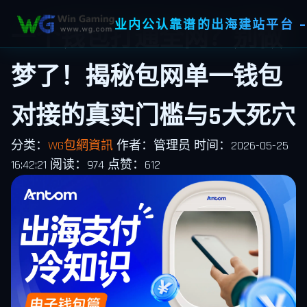
业内公认靠谱的出海建站平台 -
一个钱包打通全网？别做
梦了！揭秘包网单一钱包
对接的真实门槛与5大死穴
分类：
WG包網資訊
作者：管理员
时间：2026-05-25
16:42:21
阅读：974
点赞：612