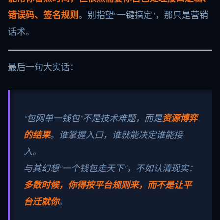
错误码、签名规则
。别指望“一键搞定”，那只是营销
话术。
最后一句大实话：
“包网单一钱包”不是技术难题，而是
资源博弈
的结果
。谁掌握入口，谁就能决定谁能接
入。
与其幻想“一个钱包走天下”，不如认清现实：
多数时候，你得按平台规则来，而不是让平
台迁就你
。