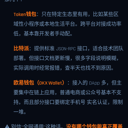
Token钱包
：只在特定生态里有用，比如某些区
域性小程序或本地生活平台。跨平台对接成功率
低，基本靠开发者手动配。
比特派
：提供标准 JSON-RPC 接口，适合技术团队
部署。但接口文档更新慢，很多字段说明模糊，
实际调用时经常报错，查半天也找不到原因。
欧易钱包（OKX Wallet）
：接入的 DApp 多，但主
要集中在链上应用，普通电商或公众号基本不支
持。而且部分接口要绑定手机号 实名认证，限制
一堆。
⚠️ 别信“全网通用”这种话。
没有哪个钱包能真正覆盖