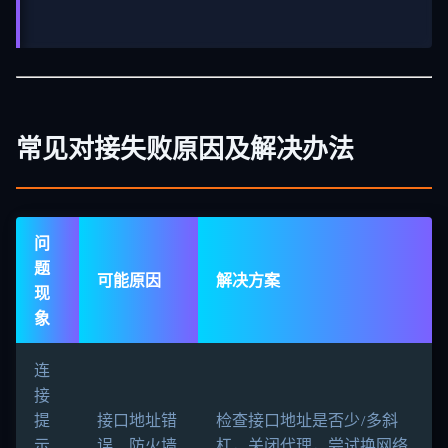
常见对接失败原因及解决办法
问
题
可能原因
解决方案
现
象
连
接
提
接口地址错
检查接口地址是否少/多斜
示
误、防火墙
杠，关闭代理，尝试换网络