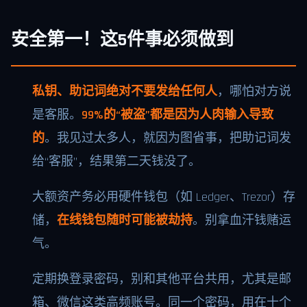
安全第一！这5件事必须做到
私钥、助记词绝对不要发给任何人
，哪怕对方说
是客服。
99%的“被盗”都是因为人肉输入导致
的
。我见过太多人，就因为图省事，把助记词发
给“客服”，结果第二天钱没了。
大额资产务必用硬件钱包（如 Ledger、Trezor）存
储，
在线钱包随时可能被劫持
。别拿血汗钱赌运
气。
定期换登录密码，别和其他平台共用，尤其是邮
箱、微信这类高频账号。同一个密码，用在十个