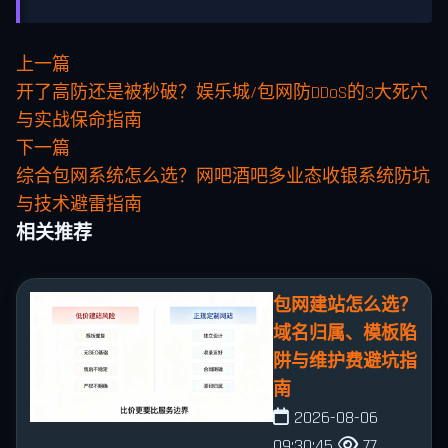
上一篇
开了高防还是被秒破？娱乐城/包网防DDoS的3大死穴
与实战保命指南
下一篇
综合包网系统怎么选？网吧酒吧多业态收银系统防坑
与技术避雷指南
相关推荐
包网建站怎么选？
域名归属、模板陷
阱与维护费避坑指
南
2026-08-06
09:30:45
77