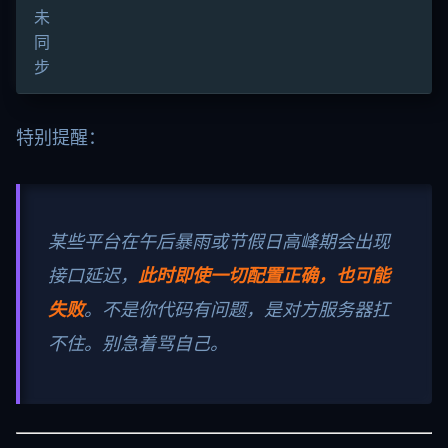
未
同
步
特别提醒：
某些平台在午后暴雨或节假日高峰期会出现
接口延迟，
此时即使一切配置正确，也可能
失败
。不是你代码有问题，是对方服务器扛
不住。别急着骂自己。