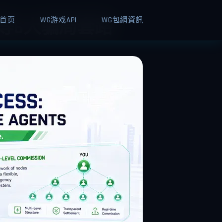
首页
WG游戏API
WG包網資訊
等6大骗局套路