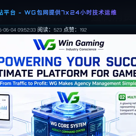
平台 - WG包网提供7x24小时技术运维
南：揭秘保底分成、强制消费
6-04 09:52:33
阅读：523
点赞：192