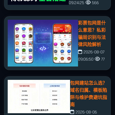
09:24:25
566
彩票包网是什
么意思？私彩
骗局识别与法
律风险解析
2026-08-07
09:06:50
77
包网建站怎么选？
域名归属、模板陷
阱与维护费避坑指
南
2026-08-06