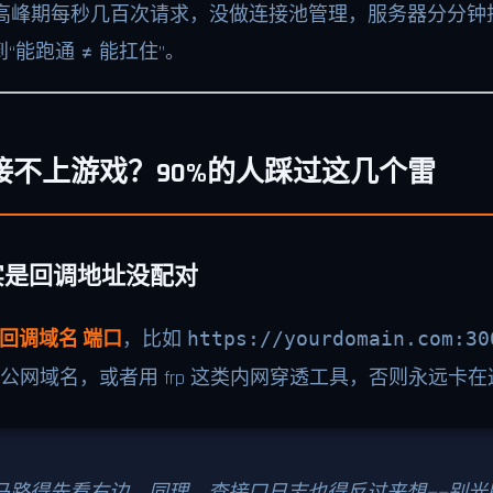
，高峰期每秒几百次请求，没做连接池管理，服务器分分钟
能跑通 ≠ 能扛住”。
不上游戏？90%的人踩过这几个雷
其实是回调地址没配对
回调域名 端口
，比如
https://yourdomain.com:30
公网域名，或者用 frp 这类内网穿透工具，否则永远卡
过马路得先看右边。同理，查接口日志也得反过来想——别