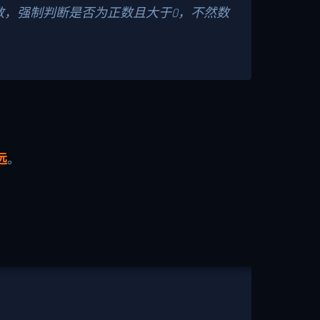
，强制判断是否为正数且大于0，不然数
远
。