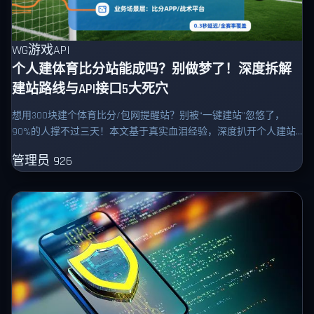
WG游戏API
个人建体育比分站能成吗？别做梦了！深度拆解
建站路线与API接口5大死穴
想用300块建个体育比分/包网提醒站？别被“一键建站”忽悠了，
90%的人撑不过三天！本文基于真实血泪经验，深度扒开个人建站
的底层死穴。从 路线选择、免费 接口（如 -
管理员
926