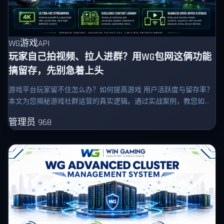
WG游戏API
玩家自己拍视频、拉人进群？用WG包网这俩功能
搞留存，先别急着上头
游戏平台玩家留不住怎么办？如何提高游戏 用户活跃度与留存率？
本文为您揭秘游戏社群运营的真实逻辑。通过实战案例，教您如何
有效利用系统自带的短视频与俱乐部功能：包括设计短视频激励模
管理员
968
板、策划俱乐部周赛活